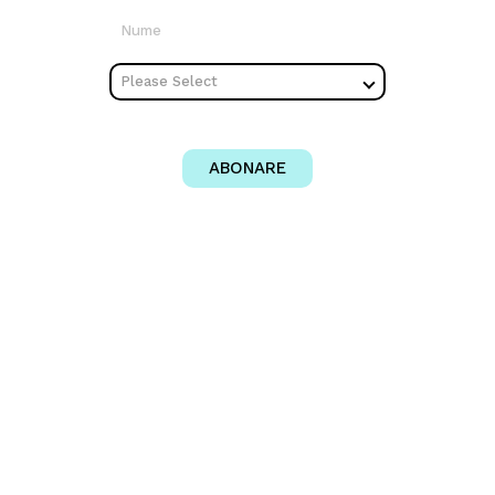
Nume
Țară
UMG Romania
ABONARE
Prin abonare ești de acord să primești informații despre artiștii
Universal Music Group. Poți consulta aici
Politica de
Confidențialitate