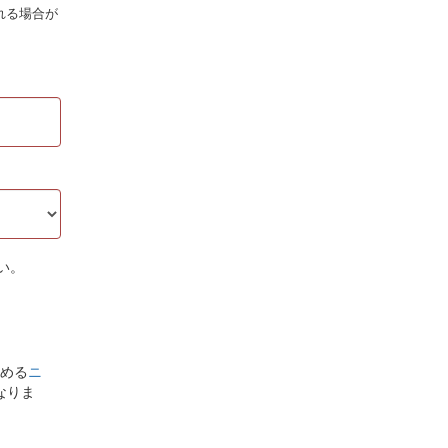
れる場合が
い。
める
ニ
なりま