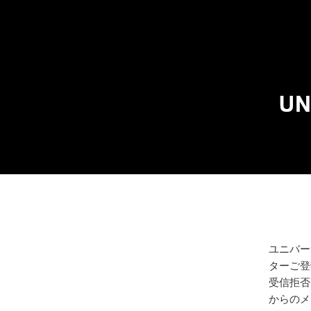
ユニバー
ターご登
受信拒否、
からのメ