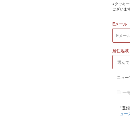
※クッキ
ございま
Eメール
居住地域
ニュー
一
「登録
ュー