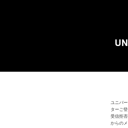
ユニバー
ターご登
受信拒否、
からのメ