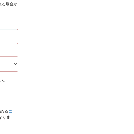
れる場合が
い。
める
ニ
なりま