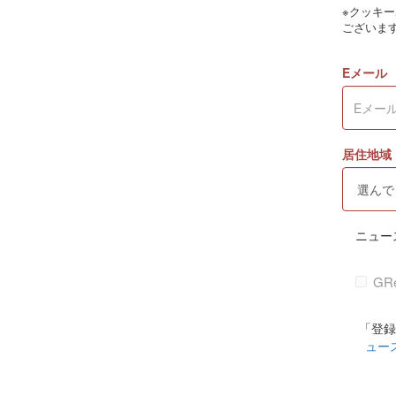
※クッキ
ございま
Eメール
居住地域
ニュー
GR
「登録
ュー