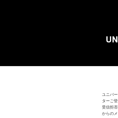
ユニバー
ターご登
受信拒否、
からのメ