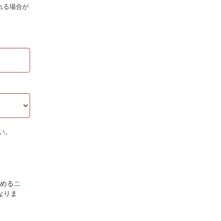
れる場合が
い。
める
ニ
なりま