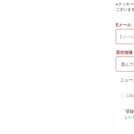
※クッキ
ございま
Eメール
居住地域
ニュー
C&
「登録
ュー